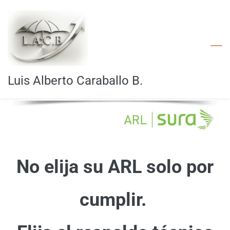
Skip
to
main
content
Luis Alberto Caraballo B.
No elija su ARL solo por
cumplir.