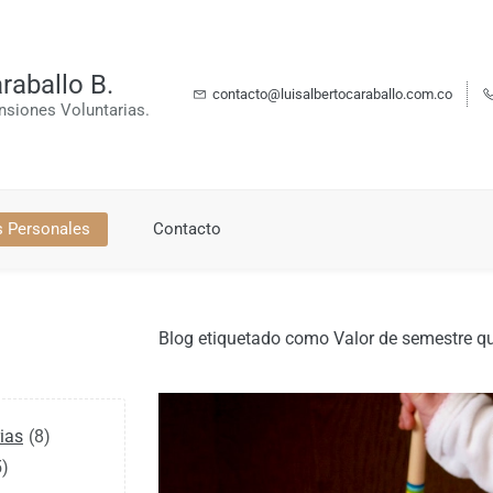
raballo B.
contacto@luisalbertocaraballo.com.co
nsiones Voluntarias.
s Personales
Contacto
Blog etiquetado como Valor de semestre q
ias
(8)
5)