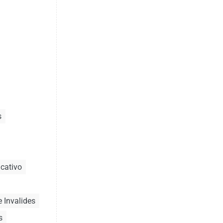
s
cativo
 Invalides
s