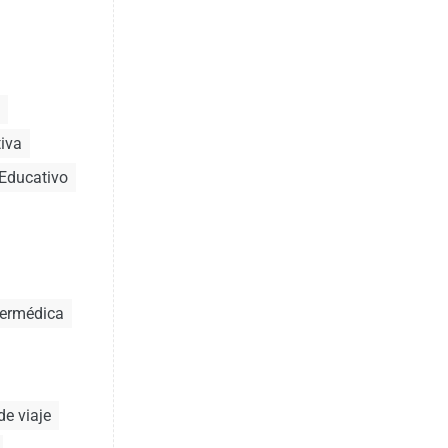
iva
 Educativo
mermédica
de viaje